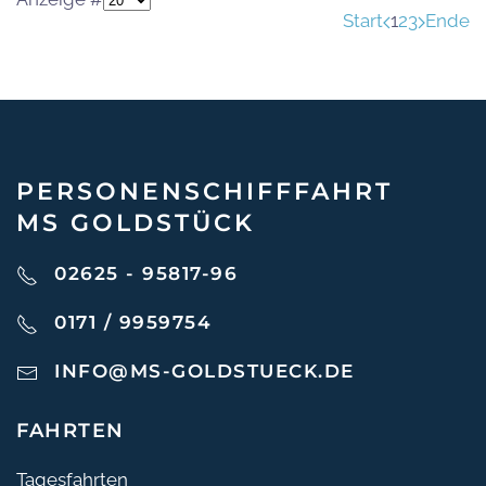
Start
1
2
3
Ende
PERSONEN­SCHIFF­FAHRT
MS GOLDSTÜCK
02625 - 95817-96
0171 / 9959754
INFO@MS-GOLDSTUECK.DE
FAHRTEN
Tagesfahrten