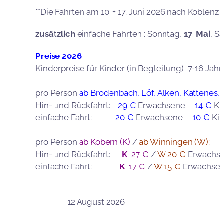
**Die Fahrten am 10. + 17. Juni 2026 nach Koble
zusätzlich
einfache Fahrten : Sonntag,
17. Mai
, 
Preise 2026
Kinderpreise für Kinder (in Begleitung) 7-16 Jahre
pro Person
ab Brodenbach, Löf, Alken, Kattenes,
Hin- und Rückfahrt:
29 €
Erwachsene
14 €
K
einfache Fahrt:
20 €
Erwachsene
10 €
K
pro Person
ab Kobern (K)
/
ab Winningen (W):
Hin- und Rückfahrt:
K
27 €
/
W 20 €
Erwach
einfache Fahrt:
K
17 €
/
W 15 €
Erwach
12 August 2026