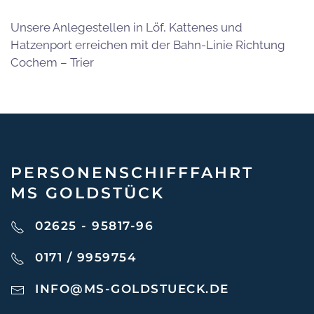
Unsere Anlegestellen in Löf, Kattenes und
Hatzenport erreichen mit der Bahn-Linie Richtung
Cochem – Trier
PERSONEN­SCHIFF­FAHRT
MS GOLDSTÜCK
02625 - 95817-96
0171 / 9959754
INFO@MS-GOLDSTUECK.DE